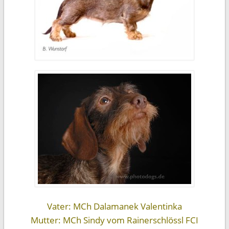
Vater: MCh Dalamanek Valentinka
Mutter: MCh Sindy vom Rainerschlössl FCI