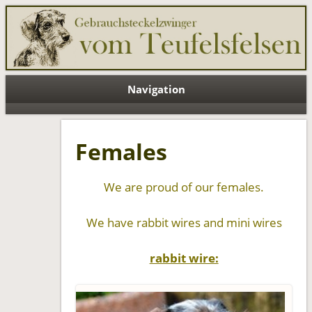
Teufelsfelsen EN
Navigation
Females
We are proud of our females.
We have rabbit wires and mini wires
rabbit wire: