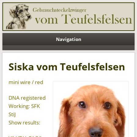
Teufelsfelsen EN
Navigation
Siska vom Teufelsfelsen
mini wire / red
DNA registered
Working: SFK
StiJ
Show results: